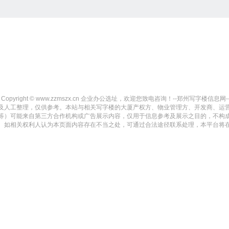
Copyright © www.zzmszx.cn 企业办公选址，欢迎您致电咨询！--郑州写字楼信息网-- All r
及人工整理，仅供参考。本站与相关写字楼的大厦产权方、物业管理方、开发商、运
等）可能来自第三方合作机构或广告展示内容，仅用于信息参考及展示之目的，不构
。如相关权利人认为本页面内容存在不当之处，可通过合法途径联系处理，本平台将